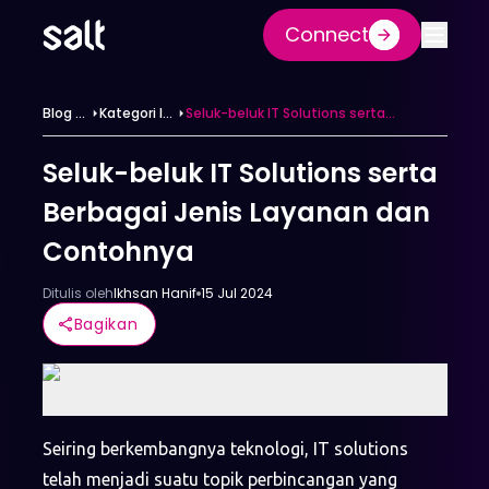
Connect
Blog &
Kategori IT
Seluk-beluk IT Solutions serta
Berita
Solutions
Berbagai Jenis Layanan dan
Contohnya
Seluk-beluk IT Solutions serta
Berbagai Jenis Layanan dan
Contohnya
Ditulis oleh
Ikhsan Hanif
15 Jul 2024
Bagikan
Seiring berkembangnya teknologi, IT solutions
telah menjadi suatu topik perbincangan yang