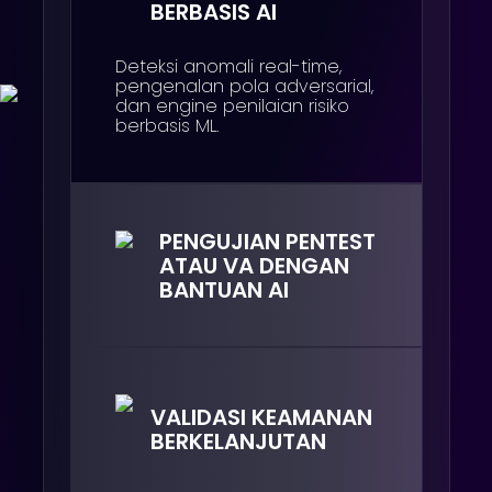
BERBASIS AI
Deteksi anomali real-time,
pengenalan pola adversarial,
dan engine penilaian risiko
berbasis ML.
PENGUJIAN PENTEST
ATAU VA DENGAN
BANTUAN AI
Emulasi serangan berbasis
konteks, pemetaan
kerentanan logika mendalam,
validasi tanpa false positive,
dan intelijen patch otomatis.
VALIDASI KEAMANAN
BERKELANJUTAN
Otomatisasi SAST/DAST,