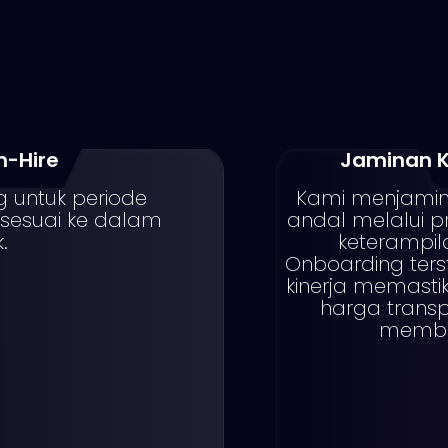
n-Hire
Jaminan Ku
g untuk periode
Kami menjamin 
g sesuai ke dalam
andal melalui pr
.
keterampil
Onboarding terst
kinerja memastik
harga transp
member