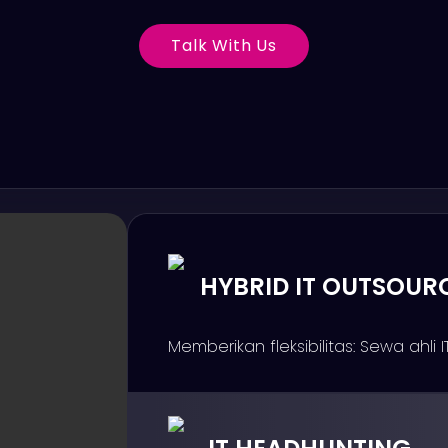
Talk With Us
HYBRID IT OUTSOUR
Memberikan fleksibilitas: Sewa ahli
rekrut sebagai staf tetap jika cocok