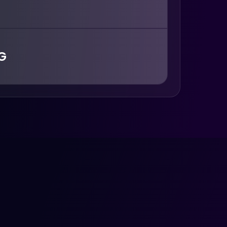
aatkan jaringan, proses screening,
ukan talenta yang tepat.
G
is mencari, menganalisis, dan
sesuai dalam skala besar.