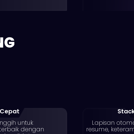
NG
 Cepat
Stac
ggih untuk
Lapisan otoma
terbaik dengan
resume, keteram