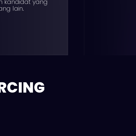
n kandidat yang
ang lain.
RCING