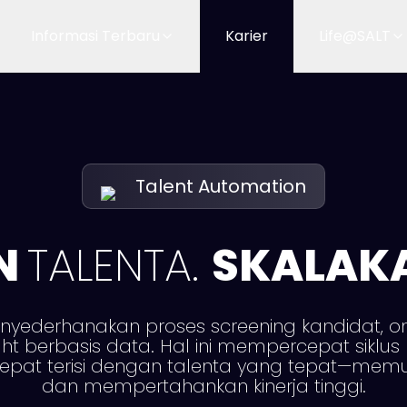
Informasi Terbaru
Karier
Life@SALT
Talent Automation
N
TALENTA.
SKALAK
enyederhanakan proses screening kandidat, o
ght berbasis data. Hal ini mempercepat siklu
pat terisi dengan talenta yang tepat—memun
dan mempertahankan kinerja tinggi.