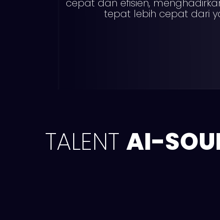
cepat dan efisien, menghadirka
tepat lebih cepat dari y
TALENT
AI-SOU