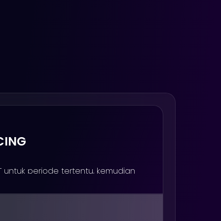
CING
 IT untuk periode tertentu, kemudian
.