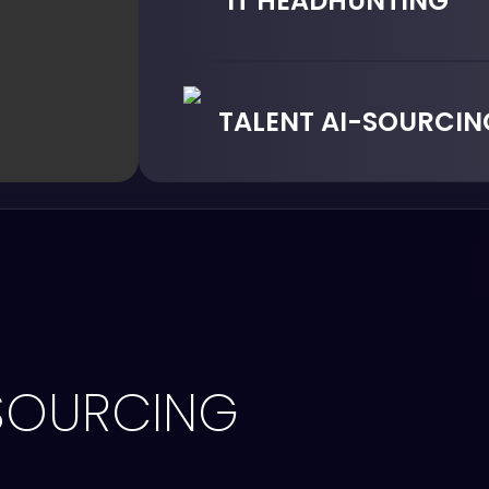
IT HEADHUNTING
Kami melampaui job board, memanf
dan tools berbasis AI untuk menem
TALENT AI-SOURCIN
Sistem bertenaga AI secara otomat
menampilkan kandidat yang paling 
TSOURCING