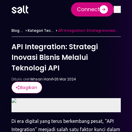
Connect
Blog &
Kategori Tech
API Integration: Strategi Inovasi
Berita
Glossarium
Bisnis Melalui Teknologi API
API Integration: Strategi
Inovasi Bisnis Melalui
Teknologi API
Ditulis oleh
Ikhsan Hanif
26 Mar 2024
Bagikan
Di era digital yang terus berkembang pesat, "API
Integration" menjadi salah satu faktor kunci dalam